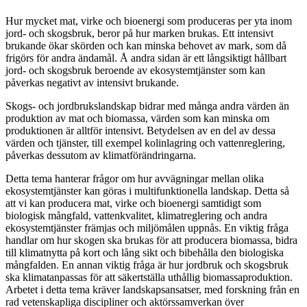
Hur mycket mat, virke och bioenergi som produceras per yta inom
jord- och skogsbruk, beror på hur marken brukas. Ett intensivt
brukande ökar skörden och kan minska behovet av mark, som då
frigörs för andra ändamål. Å andra sidan är ett långsiktigt hållbart
jord- och skogsbruk beroende av ekosystemtjänster som kan
påverkas negativt av intensivt brukande.
Skogs- och jordbrukslandskap bidrar med många andra värden än
produktion av mat och biomassa, värden som kan minska om
produktionen är alltför intensivt. Betydelsen av en del av dessa
värden och tjänster, till exempel kolinlagring och vattenreglering,
påverkas dessutom av klimatförändringarna.
Detta tema hanterar frågor om hur avvägningar mellan olika
ekosystemtjänster kan göras i multifunktionella landskap. Detta så
att vi kan producera mat, virke och bioenergi samtidigt som
biologisk mångfald, vattenkvalitet, klimatreglering och andra
ekosystemtjänster främjas och miljömålen uppnås. En viktig fråga
handlar om hur skogen ska brukas för att producera biomassa, bidra
till klimatnytta på kort och lång sikt och bibehålla den biologiska
mångfalden. En annan viktig fråga är hur jordbruk och skogsbruk
ska klimatanpassas för att säkertställa uthållig biomassaproduktion.
Arbetet i detta tema kräver landskapsansatser, med forskning från en
rad vetenskapliga discipliner och aktörssamverkan över