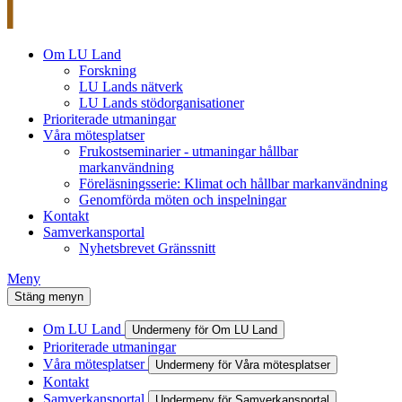
Om LU Land
Forskning
LU Lands nätverk
LU Lands stödorganisationer
Prioriterade utmaningar
Våra mötesplatser
Frukostseminarier - utmaningar hållbar
markanvändning
Föreläsningsserie: Klimat och hållbar markanvändning
Genomförda möten och inspelningar
Kontakt
Samverkansportal
Nyhetsbrevet Gränssnitt
Meny
Stäng menyn
Om LU Land
Undermeny för Om LU Land
Prioriterade utmaningar
Våra mötesplatser
Undermeny för Våra mötesplatser
Kontakt
Samverkansportal
Undermeny för Samverkansportal