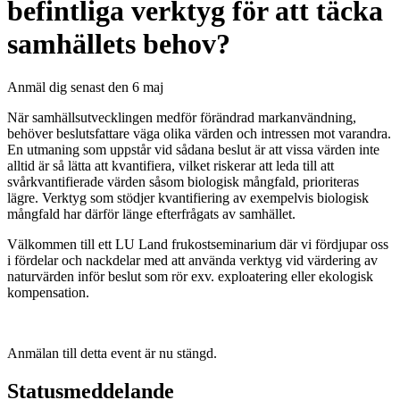
befintliga verktyg för att täcka
samhällets behov?
Anmäl dig senast den 6 maj
När samhällsutvecklingen medför förändrad markanvändning,
behöver beslutsfattare väga olika värden och intressen mot varandra.
En utmaning som uppstår vid sådana beslut är att vissa värden inte
alltid är så lätta att kvantifiera, vilket riskerar att leda till att
svårkvantifierade värden såsom biologisk mångfald, prioriteras
lägre. Verktyg som stödjer kvantifiering av exempelvis biologisk
mångfald har därför länge efterfrågats av samhället.
Välkommen till ett LU Land frukostseminarium där vi fördjupar oss
i fördelar och nackdelar med att använda verktyg vid värdering av
naturvärden inför beslut som rör exv. exploatering eller ekologisk
kompensation.
Anmälan till detta event är nu stängd.
Statusmeddelande