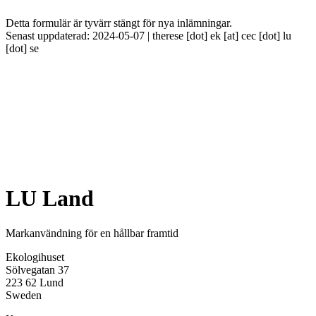
Detta formulär är tyvärr stängt för nya inlämningar.
Senast uppdaterad: 2024-05-07 |
therese
[dot]
ek
[at]
cec
[dot]
lu
[dot]
se
LU Land
Markanvändning för en hållbar framtid
Ekologihuset
Sölvegatan 37
223 62 Lund
Sweden